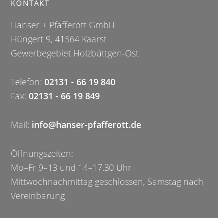
KONTAKT
i
Hanser + Pfafferott GmbH
t
Hüngert 9, 41564 Kaarst
e
Gewerbegebiet Holzbüttgen-Ost
d
u
Telefon:
02131 - 66 19 840
r
Fax:
02131 - 66 19 849
c
h
Mail:
info@hanser-pfafferott.de
s
u
Öffnungszeiten:
c
Mo–Fr 9–13 und 14–17.30 Uhr
h
Mittwochnachmittag geschlossen, Samstag nach
e
Vereinbarung
n