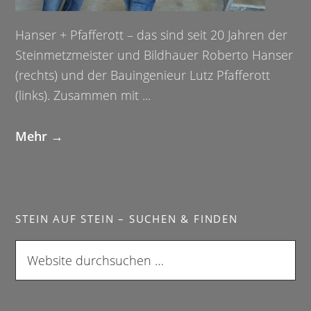
Hanser + Pfafferott – das sind seit 20 Jahren der
Steinmetzmeister und Bildhauer Roberto Hanser
(rechts) und der Bauingenieur Lutz Pfafferott
(links). Zusammen mit ...
Mehr →
STEIN AUF STEIN – SUCHEN & FINDEN
W
e
b
s