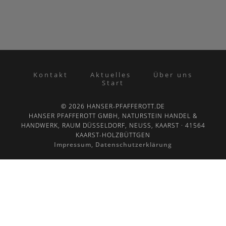
Kontakt
Aktuelles
Über uns
Start
© 2026 HANSER-PFAFFEROTT.DE
HANSER PFAFFEROTT GMBH, NATURSTEIN HANDEL &
HANDWERK, RAUM DÜSSELDORF, NEUSS, KAARST · 41564
KAARST-HOLZBÜTTGEN
Impressum, Datenschutzerklärung